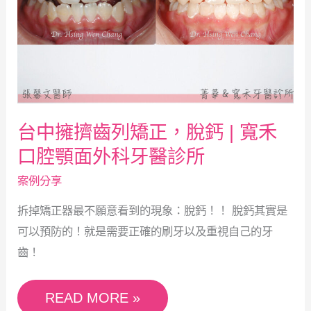
齒
所
列
矯
正，
脫
台中擁擠齒列矯正，脫鈣 | 寬禾
鈣
口腔顎面外科牙醫診所
|
案例分享
寬
拆掉矯正器最不願意看到的現象：脫鈣！！ 脫鈣其實是
禾
可以預防的！就是需要正確的刷牙以及重視自己的牙
口
齒！
腔
顎
READ MORE »