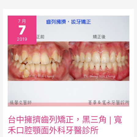
科
牙
台
7 月
7
醫
中
2019
診
擁
所
擠
齒
列
矯
正，
黑
台中擁擠齒列矯正，黑三角 | 寬
三
禾口腔顎面外科牙醫診所
角