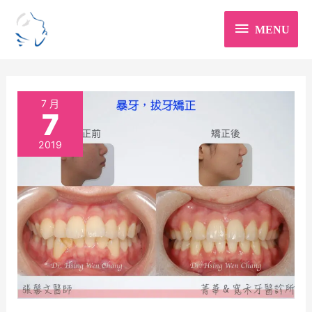
跳
MENU
MENU
至
主
要
內
暴
7 月
7
容
牙，
2019
拔
牙
矯
正，
黑
三
角