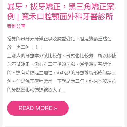
暴牙，拔牙矯正，黑三角矯正案
矯
例 | 寬禾口腔顎面外科牙醫診所
正
案例分享
案
常見的暴牙牙牙矯正以及臉型變化。但是這篇重點在
例
於：黑三角！！！
|
亞洲人的牙齦本來就比較薄，骨頭也比較薄。所以即使
寬
你不做矯正，你看看三年後的牙齦，通常還是有變化
禾
的。這有時候是生理性，非病態的牙齦萎縮形成的黑三
角。但是矯正療程常常一下就是兩三年，你原本沒注意
口
的牙齦變化就通通被放大了…
腔
顎
READ MORE »
面
外