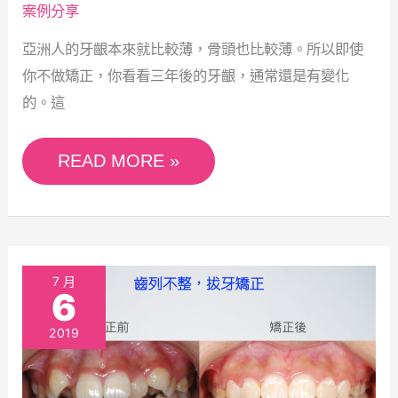
案例分享
|
亞洲人的牙齦本來就比較薄，骨頭也比較薄。所以即使
寬
你不做矯正，你看看三年後的牙齦，通常還是有變化
禾
的。這
口
腔
READ MORE »
顎
面
外
台
7 月
科
6
中
牙
2019
擁
醫
擠
診